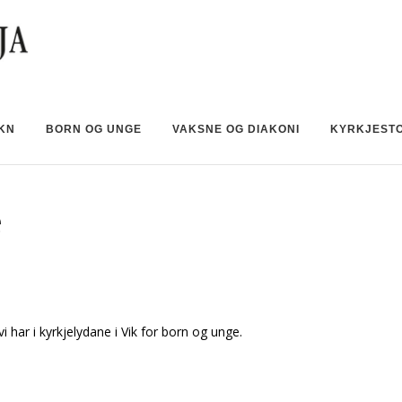
OKN
BORN OG UNGE
VAKSNE OG DIAKONI
KYRKJEST
e
vi har i kyrkjelydane i Vik for born og unge.