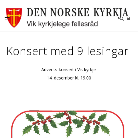
KYRKJELEGE HANDLINGAR
Konsert med 9 lesingar
DITT SOKN
BORN OG UNGE
Advents-konsert i Vik kyrkje
VAKSNE OG DIAKONI
14. desember kl. 19.00
KYRKJESTOVA
KYRKJEBLADET
VIK KYRKJELEGE FELLESRÅD