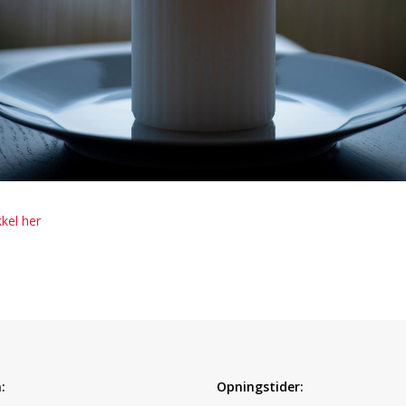
kkel her
:
Opningstider: