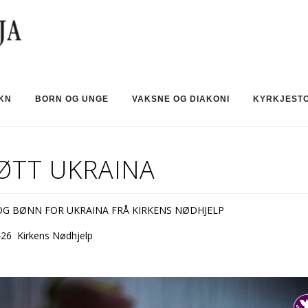
OKN
BORN OG UNGE
VAKSNE OG DIAKONI
KYRKJEST
ØTT UKRAINA
OG BØNN FOR UKRAINA FRÅ KIRKENS NØDHJELP
426 Kirkens Nødhjelp